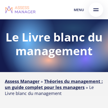
Skip
Skip to
MENU
to
content
menu
Le Livre blanc du
management
Assess Manager
»
Théories du management :
un guide complet pour les managers
»
Le
Livre blanc du management