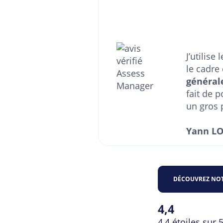
J’utilise 
le cadre
général
fait de 
un gros 
Yann LO
DÉCOUVREZ NOT
4,4
Rat
4,4 étoiles sur 