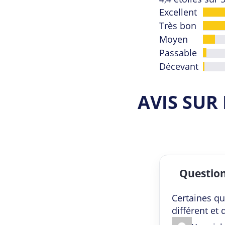
4,4
Excellent
out
Très bon
of
Moyen
5
Passable
Décevant
AVIS SUR
Question
R
Certaines qu
a
différent et
t