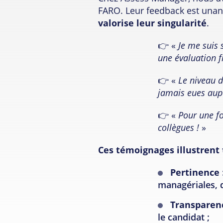
FARO. Leur feedback est unani
valorise leur singularité
.
👉 «
Je me suis 
une évaluation f
👉 «
Le niveau d
jamais eues aup
👉 «
Pour une fo
collègues !
»
Ces témoignages illustrent 
Pertinence
managériales, q
Transparen
le candidat ;