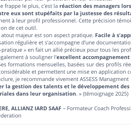
 frappe le plus, c’est la
réaction des managers lors
tre eux sont stupéfaits par la justesse des résult
ment à leur profil professionnel. Cette précision témo
ion de cet outil.
 atout majeur est son aspect pratique.
Facile à s’app
isation régulière et s’accompagne d’une documentati
o-pratique » en fait un allié précieux pour tous les p
également à souligner l’
excellent accompagnement
Ses formations mensuelles, basées sur des profils réel
considérable et permettent une mise en application c
clure, je recommande vivement ASSESS Managment à
er la gestion des talents et le développement de
iales dans leur organisation
. » (témoignage 2025)
ERE, ALLIANZ IARD SAAF
– Formateur Coach Profession
deration