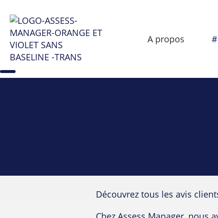
Skip
Skip to
to
content
menu
A propos
#
Découvrez tous les avis clien
Chez Assess Manager, nous avo