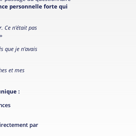
nce personnelle forte qui
. Ce n’était pas
»
s que je n’avais
ches et mes
unique :
nces
directement par