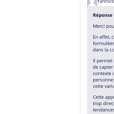
Yannick
e
d
5
Réponse 
,
Merci pour
0
o
En effet,
u
formulées
t
dans la c
o
f
Il permet
5
de capter
contexte 
personne 
cette vari
Cette appr
trop direc
tendance