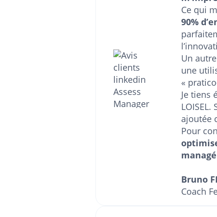
Ce qui me
90% d’en
parfaite
l’innovat
Un autre
une util
« pratic
Je tiens 
LOISEL. 
ajoutée 
Pour con
optimis
managér
Bruno F
Coach Fe