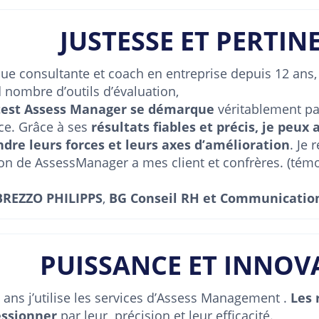
JUSTESSE ET PERTIN
ue consultante et coach en entreprise depuis 12 ans, j’
 nombre d’outils d’évaluation,
 test Assess Manager se démarque
véritablement par
ce. Grâce à ses
résultats fiables et précis, je peux 
re leurs forces et leurs axes d’amélioration
. Je
ation de AssessManager a mes client et confrères. (té
BREZZO PHILIPPS
,
BG Conseil RH et Communicatio
PUISSANCE ET INNOV
 ans j’utilise les services d’Assess Management .
Les 
ssionner
par leur précision et leur efficacité.