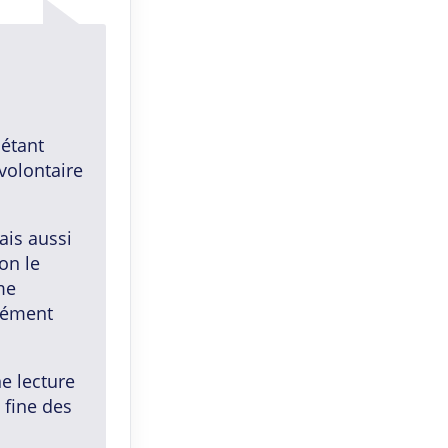
 étant
volontaire
ais aussi
on le
me
isément
ne lecture
 fine des