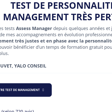
TEST DE PERSONNALITÉ
MANAGEMENT TRÈS PER
les tests
Assess Manager
depuis quelques années et j’
 de mes accompagnements en évolution professionne
ement très justes et en phase avec la personnalit
pouvoir bénéficier d’un temps de formation gratuit pou
plus.
UVET, YALO CONSEIL
RE TEST DE MANAGEMENT
ed
5 (selon 720 avis)