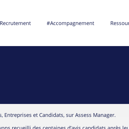
Recrutement
#Accompagnement
Ressou
ts, Entreprises et Candidats, sur Assess Manager.
ns recueilli des centaines d’avis candidats après le