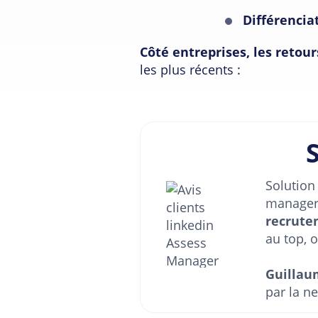
Différencia
Côté entreprises, les retou
les plus récents :
Solution
managers
recrute
au top, 
Guillau
par la n