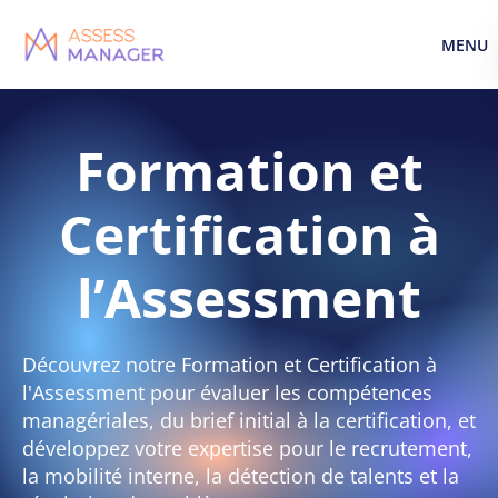
Skip
Skip to
MENU
to
content
menu
Formation et
Certification à
l’Assessment
Découvrez notre Formation et Certification à
l'Assessment pour évaluer les compétences
managériales, du brief initial à la certification, et
développez votre expertise pour le recrutement,
la mobilité interne, la détection de talents et la