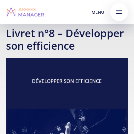
Skip
Skip to
MENU
to
content
menu
Livret n°8 – Développer
son efficience