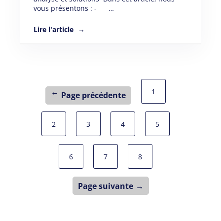
vous présentons : - …
Lire l'article
1
Page précédente
2
3
4
5
6
7
8
Page suivante