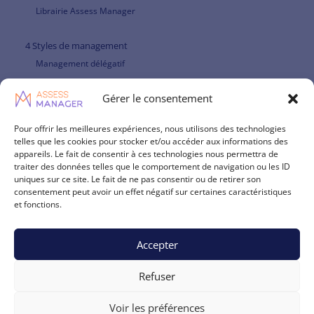
Librairie Assess Manager
4 Styles de management
Management délégatif
Gérer le consentement
Management et leadership directif : une posture à redécouvrir
Pour offrir les meilleures expériences, nous utilisons des technologies
Management participatif et agilité managériale
telles que les cookies pour stocker et/ou accéder aux informations des
appareils. Le fait de consentir à ces technologies nous permettra de
traiter des données telles que le comportement de navigation ou les ID
Management paternaliste et agilité managériale
uniques sur ce site. Le fait de ne pas consentir ou de retirer son
consentement peut avoir un effet négatif sur certaines caractéristiques
Légal
et fonctions.
Mentions légales
Accepter
Conditions générales
Refuser
DONNEES PERSONNELLES
Voir les préférences