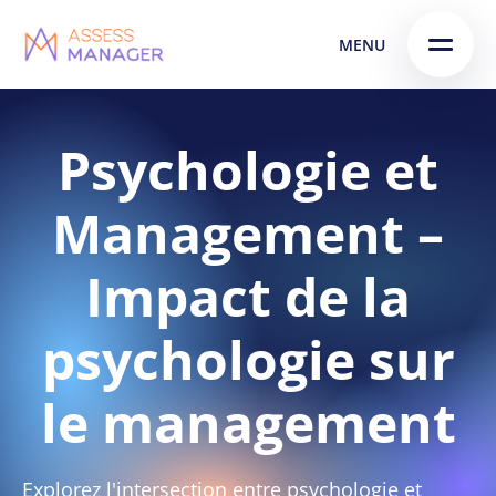
Skip
Skip to
MENU
to
content
menu
Psychologie et
Management –
Impact de la
psychologie sur
le management
Explorez l'intersection entre psychologie et